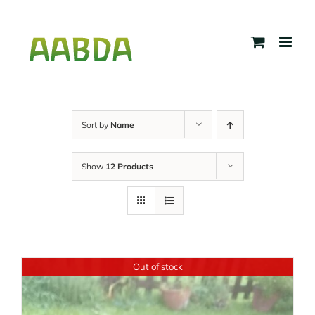
Skip
to
content
Sort by
Name
Show
12 Products
Out of stock