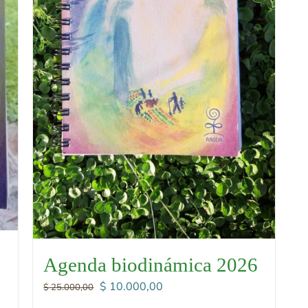
Agenda biodinámica 2026
El
El
$
10.000,00
$
25.000,00
precio
precio