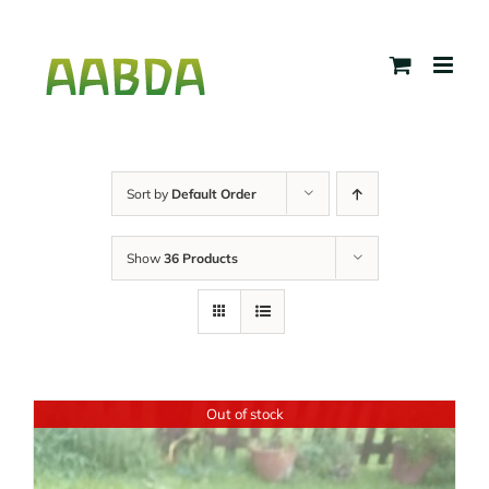
Skip
to
content
Sort by
Default Order
Show
36 Products
Out of stock