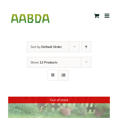
Skip
to
content
Sort by
Default Order
Show
12 Products
Out of stock