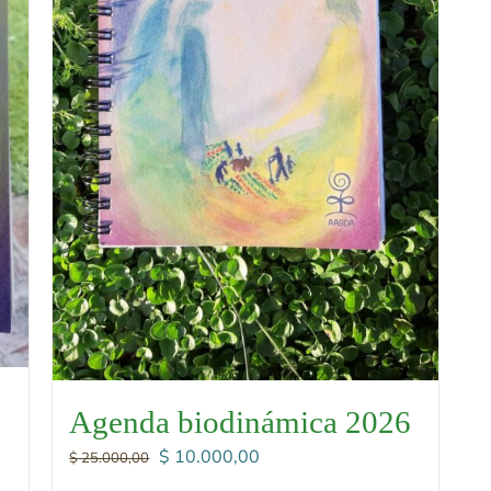
Agenda biodinámica 2026
El
El
$
10.000,00
$
25.000,00
precio
precio