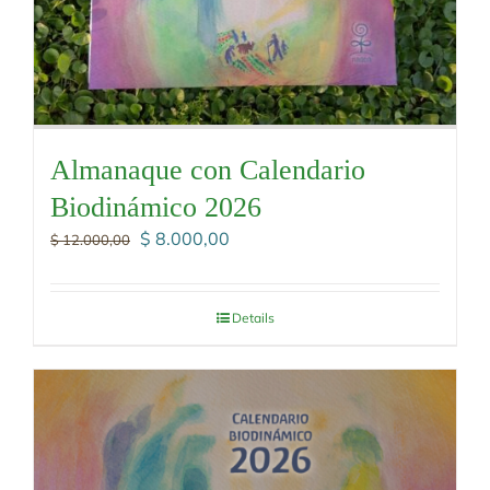
Almanaque con Calendario
Biodinámico 2026
El
El
$
8.000,00
$
12.000,00
precio
precio
original
actual
era:
es:
Details
$ 12.000,00.
$ 8.000,00.