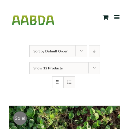
Skip
to
content
Sort by
Default Order
Show
12 Products
Sale!