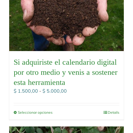
Si adquiriste el calendario digital
por otro medio y venis a sostener
esta herramienta
Rango
$
1.500,00
-
$
5.000,00
de
precios:
desde
Seleccionar opciones
Details
$ 1.500,00
hasta