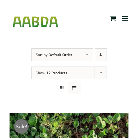
Skip
to
content
Sort by
Default Order
Show
12 Products
Sale!