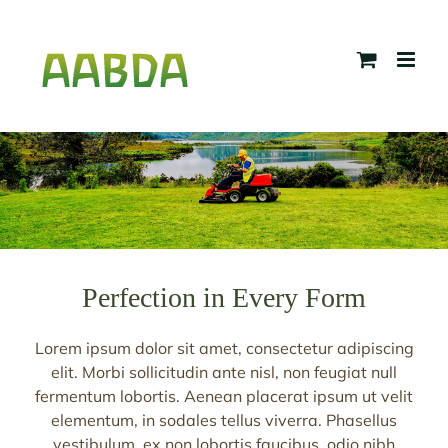
Skip
to
content
Perfection in Every Form
Lorem ipsum dolor sit amet, consectetur adipiscing
elit. Morbi sollicitudin ante nisl, non feugiat null
fermentum lobortis. Aenean placerat ipsum ut velit
elementum, in sodales tellus viverra. Phasellus
vestibulum, ex non lobortis faucibus, odio nibh