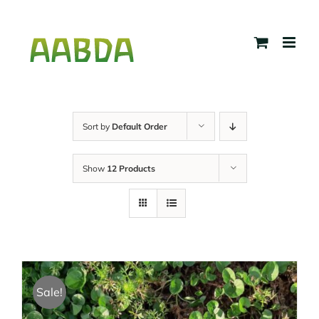
Skip
to
content
Sort by
Default Order
Show
12 Products
Sale!