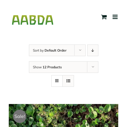
Skip
to
content
Sort by
Default Order
Show
12 Products
Sale!