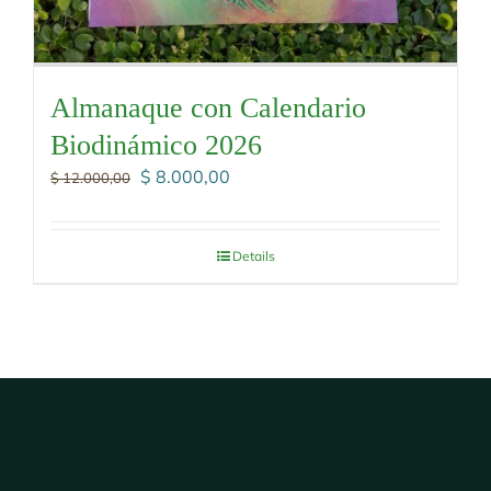
Almanaque con Calendario
Biodinámico 2026
El
El
$
8.000,00
$
12.000,00
precio
precio
original
actual
era:
es:
Details
$ 12.000,00.
$ 8.000,00.