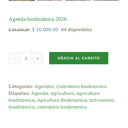
Agenda biodinámica 2026
El
El
$
10.000,00
44 disponibles
$
25.000,00
precio
precio
original
actual
era:
es:
$ 25.000,00.
$ 10.000,00.
AÑADIR AL CARRITO
Agenda
biodinámica
2026
cantidad
Categorías:
Agendas
,
Calendario biodinamico
Etiquetas:
Agenda
,
agricultura
,
agricultura
biodinamica
,
Apicultura Biodinamica
,
astronomía
,
biodinamica
,
calendario biodinamico