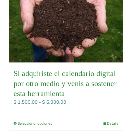
Si adquiriste el calendario digital
por otro medio y venis a sostener
esta herramienta
Rango
$
1.500,00
-
$
5.000,00
de
precios:
desde
Seleccionar opciones
Details
$ 1.500,00