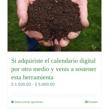
Si adquiriste el calendario digital
por otro medio y venis a sostener
esta herramienta
Rango
$
1.500,00
-
$
5.000,00
de
precios:
desde
Seleccionar opciones
Details
$ 1.500,00