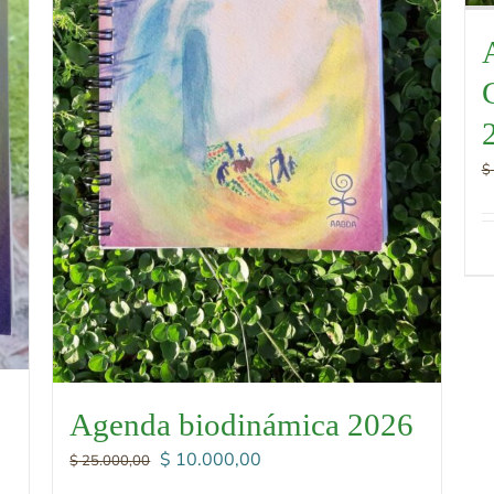
$
Agenda biodinámica 2026
El
El
$
10.000,00
$
25.000,00
precio
precio