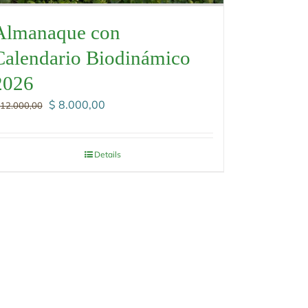
Almanaque con
Calendario Biodinámico
2026
El
El
$
8.000,00
12.000,00
precio
precio
original
actual
era:
es:
Details
$ 12.000,00.
$ 8.000,00.