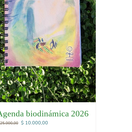
Agenda biodinámica 2026
El
El
$
10.000,00
25.000,00
precio
precio