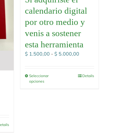
calendario digital
por otro medio y
venis a sostener
esta herramienta
Rango
$
1.500,00
-
$
5.000,00
de
precios:
desde
Seleccionar
Details
opciones
$ 1.500,00
hasta
$ 5.000,00
etails