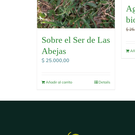
A
bi
$
25.
Sobre el Ser de Las
Abejas
Aña
$
25.000,00
Añadir al carrito
Details