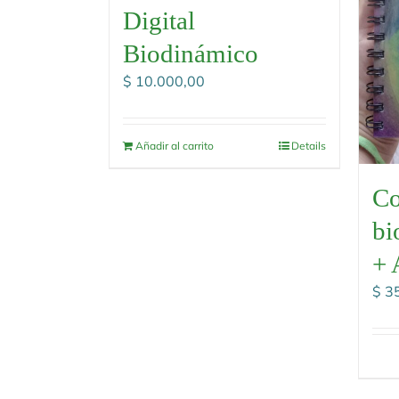
Digital
Biodinámico
$
10.000,00
Añadir al carrito
Details
Co
bi
+ 
$
35