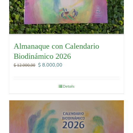
Almanaque con Calendario
Biodinámico 2026
El
El
$
8.000,00
$
12.000,00
precio
precio
original
actual
era:
es:
Details
$ 12.000,00.
$ 8.000,00.