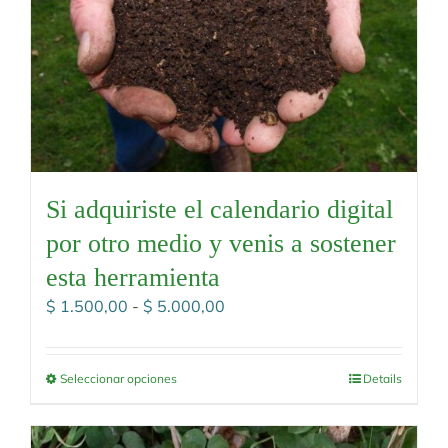
Si adquiriste el calendario digital
por otro medio y venis a sostener
esta herramienta
Rango
$
1.500,00
-
$
5.000,00
de
precios:
desde
Seleccionar opciones
Details
$ 1.500,00
hasta