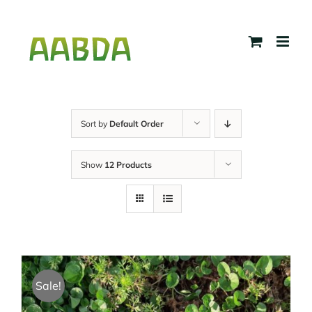
Skip
to
content
Sort by
Default Order
Show
12 Products
Sale!